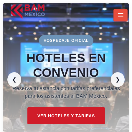
HOSPEDAJE OFICIAL
HOTELES EN
CONVENIO
❮
❯
Reserva tu estancia con tarifas preferenciales
23
21
43
33
para los asistentes al BAM México.
DÍAS
HRS
MIN
SEG
VER HOTELES Y TARIFAS
CONSULTAR PROGRAMA
REGISTRARSE AHORA